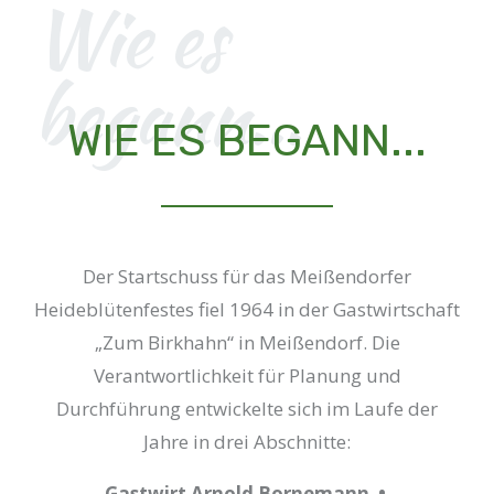
Wie es
begann...
WIE ES BEGANN...
Der Startschuss für das Meißendorfer
Heideblütenfestes fiel 1964 in der Gastwirtschaft
„Zum Birkhahn“ in Meißendorf. Die
Verantwortlichkeit für Planung und
Durchführung entwickelte sich im Laufe der
Jahre in drei Abschnitte:
Gastwirt Arnold Bornemann •