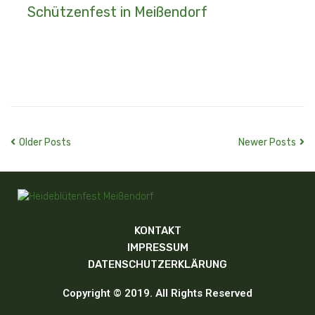
Schützenfest in Meißendorf
2026 - 15. Mai - Beim Meißendorfer Schützenfest war der komplette Meißendorfer Heideblüten-Hofstaat dabei: Anna Ehlers - Ida Oelmann - Leonie Großtelüschen (v.l.n.r.)
MORE
Older Posts
Newer Posts
KONTAKT
IMPRESSUM
DATENSCHUTZERKLÄRUNG
Copyright © 2019. All Rights Reserved