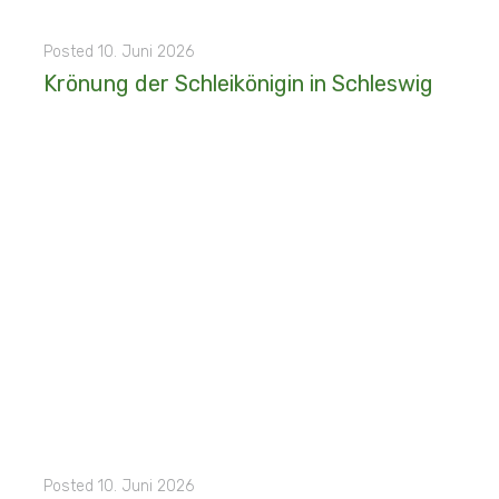
Posted
10. Juni 2026
Krönung der Schleikönigin in Schleswig
2026 - 23. Mai - Die Meißendorfer Majestäten folgten einer Einladung nach Schleswig zur feierlichen Krönung der Schleikönigin Anna und ihrer Hofdame Insa. Für diesen besonderen...
MORE
Posted
10. Juni 2026