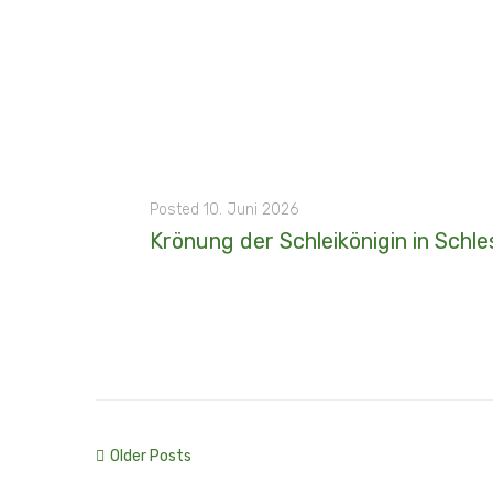
Posted
10. Juni 2026
Krönung der Schleikönigin in Schl
2026 - 23. Mai - Die Meißendorfer Majestäten folgten einer Einladung nach Schleswig zur feierlichen Krönung der Schleikönigin Anna und ihrer Hofdame Insa. Für diesen besonderen...
MORE
Older Posts