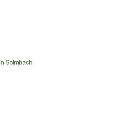
 in Golmbach
h zum traditionellen Kirschblütenfest. Im Rahmen der Feierlichkeiten wurde die bisherige Kirschblütenkönigin...