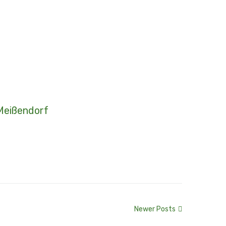
Meißendorf
 Großtelüschen (v.l.n.r.)
Newer Posts