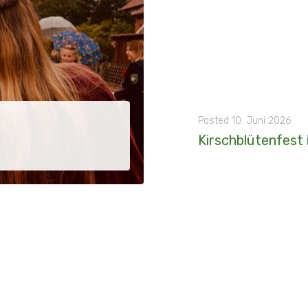
Posted
10. Juni 2026
Kirschblütenfest
2026 - 19. April - Die Meißendorfer Heidekönigin Ida Oelmann führte der Weg nach Golmbac
MORE