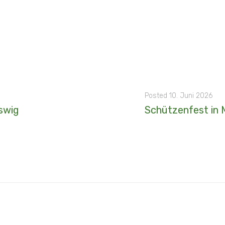
Posted
10. Juni 2026
eswig
Schützenfest in 
2026 - 15. Mai - Beim Meißendorfer Schützenfest war der komplette Meißendorfer Heideblüten-Hofstaat dabei: Anna Ehlers - Ida Oelmann - Leonie
MORE